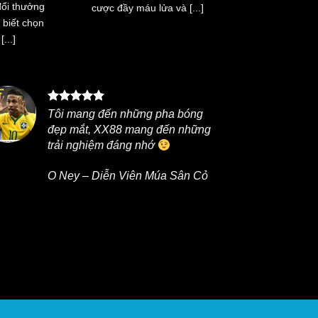
 đổi thưởng
cược đầy máu lửa và [...]
biết chọn
...]
Tôi mang đến những pha bóng
đẹp mắt, XX88 mang đến những
trải nghiệm đáng nhớ
O Ney – Diễn Viên Múa Sân Cỏ