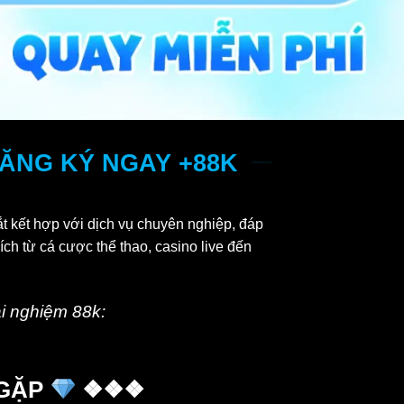
ĐĂNG KÝ NGAY +88K
mắt kết hợp với dịch vụ chuyên nghiệp, đáp
h từ cá cược thể thao, casino live đến
i nghiệm 88k:
 GẶP
❖❖❖