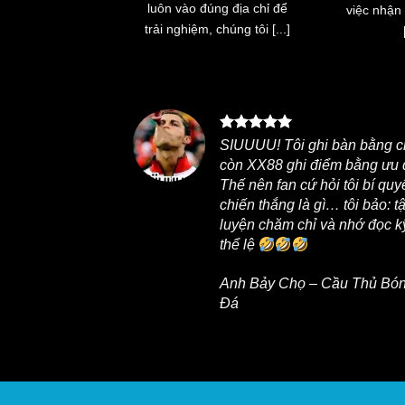
lý rủi ro, tăng tỷ
luôn vào đúng địa chỉ để
việc nhận
hắng khi [...]
trải nghiệm, chúng tôi [...]
SIUUUU! Tôi ghi bàn bằng c
còn XX88 ghi điểm bằng ưu 
Thế nên fan cứ hỏi tôi bí quy
chiến thắng là gì… tôi bảo: t
luyện chăm chỉ và nhớ đọc k
thể lệ
Anh Bảy Chọ – Cầu Thủ Bó
Đá