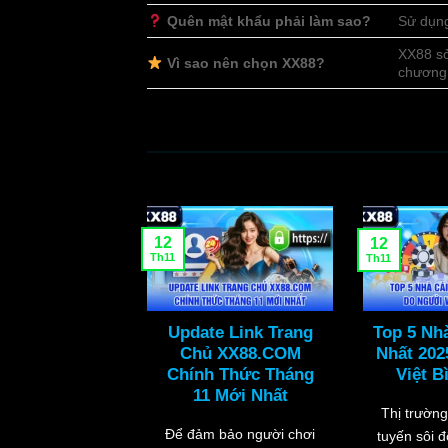
Quên mật khẩu phải làm sao?
Sử dụn
XX88 sở
Vì sao nên chọn XX88?
chương 
12
12
Th11
Th11
Đánh Tiến Lên
Update Link Trang
Top 5 Nhà
n Giúp Bạn
Chủ XX88.COM
Nhất 202
 Trị Mọi Ván
Chính Thức Tháng
Việt B
Bài
11 Mới Nhất
Thị trường
h Tiến Lên giúp
Để đảm bảo người chơi
tuyến sôi 