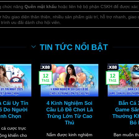
g chức năng
Quên mật khẩu
hoặc liên hệ bộ phận CSKH để được xác m
 hữu giao diện thân thiện, nhiều sản phẩm giải trí, hỗ trợ nhanh, giao d
trình ưu đãi dành cho hội viên.
TIN TỨC NỔI BẬT
12
12
Th11
Th11
 Cái Uy Tín
4 Kinh Nghiệm Soi
Bắn Cá 
5 Do Người
Cầu Lô Đề Chơi Là
Game Săn
ình Chọn
Trúng Lớn Từ Cao
Thưởng K
Thủ
Bỏ 
 cá cược trực
Nắm được kinh nghiệm
Bạn muốn th
động khiến cho