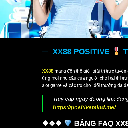
XX88 POSITIVE
T
XX88
mang đến thế giới giải trí trực tuy
ứng mọi nhu cầu của người chơi tại thị t
slot game và các trò chơi đổi thưởng đa dạn
Truy cập ngay đường link đăn
https://positivemind.me/
❖❖❖
BẢNG FAQ XX8