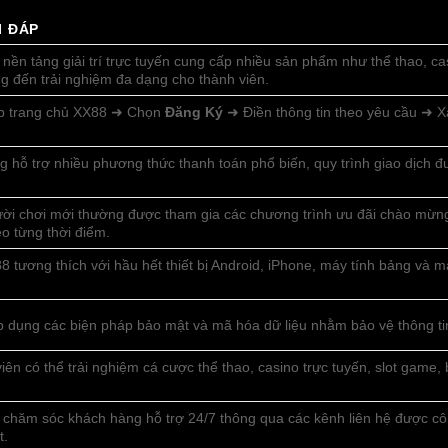
I ĐÁP
 nền tảng giải trí trực tuyến cung cấp nhiều sản phẩm như thể thao, ca
g đến trải nghiệm đa dạng cho thành viên.
ập trang chủ XX88 ➜ Chọn
Đăng Ký
➜ Điền thông tin theo yêu cầu ➜ Xá
g hỗ trợ nhiều phương thức thanh toán phổ biến, quy trình giao dịch đ
ời chơi mới thường được tham gia các chương trình ưu đãi chào mừn
eo từng thời điểm.
8 tương thích với hầu hết thiết bị Android, iPhone, máy tính bảng và m
 dụng các biện pháp bảo mật và mã hóa dữ liệu nhằm bảo vệ thông ti
iên có thể trải nghiệm cá cược thể thao, casino trực tuyến, slot game,
.
 chăm sóc khách hàng hỗ trợ 24/7 thông qua các kênh liên hệ được công
t.