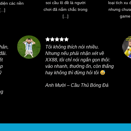
soi cầu lô đề là người
loại tích xu
 diện các nền
chơi đã nắm chắc trong
nhưng chưa 
[...]
[...]
game [
hân,
Tôi không thích nói nhiều.
đãi.
Nhưng nếu phải nhận xét về
ết
XX88, tôi chỉ nói ngắn gọn thôi:
ập
vào nhanh, thưởng ổn, còn thắng
ỹ
hay không thì đừng hỏi tôi
Anh Mười – Cầu Thủ Bóng Đá
ng