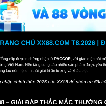
RANG CHỦ XX88.COM T8.2026 | 
ến đẳng cấp đượcn chứng nhận từ
PAGCOR
, với giao diện bắt 
rường Việt Nam. Nền tảng cung cấp nhiều sản phẩm được yêu thíc
g tạo nên hệ sinh thái giải trí ấn tượng và khác biệt.
g nhập chính thức 2026 của XX88 để nhận ưu đãi trả
8 – GIẢI ĐÁP THẮC MẮC THƯỜNG